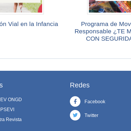
n Vial en la Infancia
Programa de Movi
Responsable ¿TE
CON SEGURID
s
Redes
PSEV ONGD
Facebook
IPSEVI
Twitter
ra Revista