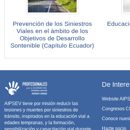
Prevención de los Siniestros
Educació
Viales en el ámbito de los
Objetivos de Desarrollo
Sontenible (Capítulo Ecuador)
De Intere
Website AI
AIPSEV tiene por misión reducir las
Congresos C
lesiones y muertes por siniestros de
tránsito, inspirados en la educación vial a
Conoce nuest
edades tempranas, y la formación,
Hazte socio
sensibilización y capacitación vial durante