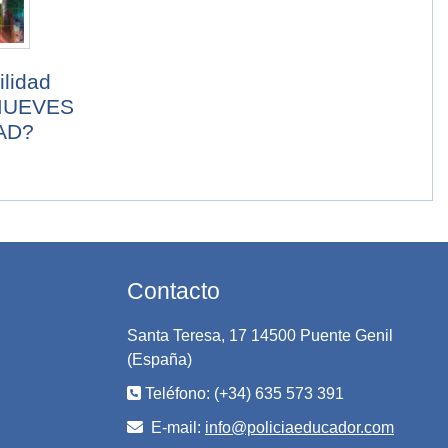
lidad
 MUEVES
AD?
Contacto
Santa Teresa, 17 14500 Puente Genil
(España)
Teléfono: (+34) 635 573 391
E-mail:
info@policiaeducador.com